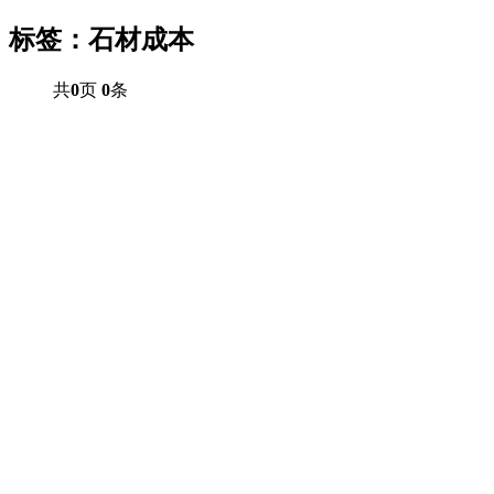
标签：石材成本
共
0
页
0
条